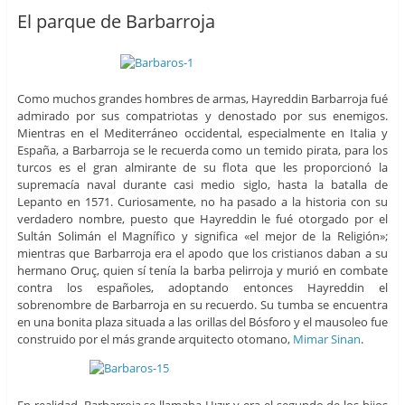
El parque de Barbarroja
Como muchos grandes hombres de armas, Hayreddin Barbarroja fué
admirado por sus compatriotas y denostado por sus enemigos.
Mientras en el Mediterráneo occidental, especialmente en Italia y
España, a Barbarroja se le recuerda como un temido pirata, para los
turcos es el gran almirante de su flota que les proporcionó la
supremacía naval durante casi medio siglo, hasta la batalla de
Lepanto en 1571. Curiosamente, no ha pasado a la historia con su
verdadero nombre, puesto que Hayreddin le fué otorgado por el
Sultán Solimán el Magnífico y significa «el mejor de la Religión»;
mientras que Barbarroja era el apodo que los cristianos daban a su
hermano Oruç, quien sí tenía la barba pelirroja y murió en combate
contra los españoles, adoptando entonces Hayreddin el
sobrenombre de Barbarroja en su recuerdo. Su tumba se encuentra
en una bonita plaza situada a las orillas del Bósforo y el mausoleo fue
construido por el más grande arquitecto otomano,
Mimar Sinan
.
En realidad, Barbarroja se llamaba Hızır y era el segundo de los hijos