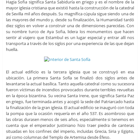
Hagia Sofia significa Santa Sabiduría en griego y es el nombre de la
mayor iglesia cristiana que existió hasta la construcción de la catedral
de Sevilla mil años después. Su magnífica cúpula sigue siendo una de
las mayores del mundo y, desde su finalización, la Humanidad tardó
diez siglos en volver a construir una de dimensiones parecidas. Con
su nombre turco de Aya Sofia, lidera los monumentos que hacen
sentir al viajero que Estambul es un lugar especial y entrar allí nos
transporta a través de los siglos por una experiencia de las que dejan
huella.
El actual edificio es la tercera iglesia que se construyó en esa
ubicación. La primera Santa Sofía se finalizó dos siglos antes de
levantarse la actual basílica. Tanto aquella catedral como su sucesora
fueron víctimas de incendios provocados durante terribles revueltas
en la época bizantina. Su vecina Santa Irene, que significa Santa Paz
en griego, fue terminada antes y acogió la sede del Patriarcado hasta
la finalización de la gran iglesia. El actual edificio se inauguró con toda
la pompa que la ocasión requería en el año 537. Es asombroso que
las obras durasen menos de seis años, especialmente si tenemos en
cuenta que el emperador Justiniano hizo traer piedra de canteras
situadas en los confines del imperio, incluidas Grecia, Siria y Egipto,
así como columnas del Templo de Artemisa desde Éfeso.