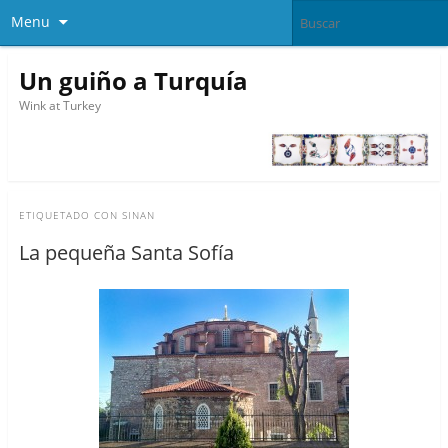
Menu
Un guiño a Turquía
Wink at Turkey
ETIQUETADO CON
SINAN
La pequeña Santa Sofía