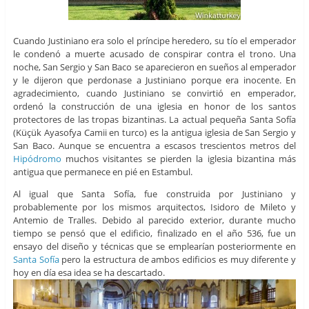
Cuando Justiniano era solo el príncipe heredero, su tío el emperador
le condenó a muerte acusado de conspirar contra el trono. Una
noche, San Sergio y San Baco se aparecieron en sueños al emperador
y le dijeron que perdonase a Justiniano porque era inocente. En
agradecimiento, cuando Justiniano se convirtió en emperador,
ordenó la construcción de una iglesia en honor de los santos
protectores de las tropas bizantinas. La actual pequeña Santa Sofía
(Küçük Ayasofya Camii en turco) es la antigua iglesia de San Sergio y
San Baco. Aunque se encuentra a escasos trescientos metros del
Hipódromo
muchos visitantes se pierden la iglesia bizantina más
antigua que permanece en pié en Estambul.
Al igual que Santa Sofía, fue construida por Justiniano y
probablemente por los mismos arquitectos, Isidoro de Mileto y
Antemio de Tralles. Debido al parecido exterior, durante mucho
tiempo se pensó que el edificio, finalizado en el año 536, fue un
ensayo del diseño y técnicas que se emplearían posteriormente en
Santa Sofía
pero la estructura de ambos edificios es muy diferente y
hoy en día esa idea se ha descartado.