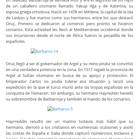
de un caballero otomano llamado Yakup Ağa y de Katerina, su
esposa griega ortodoxa. Nació en 1478 en Mitilene, la capital de la isla
de Lesbos y fue marino como sus hermanos, entre los que destacó
Oruç. Primero se dedicaron al comercio pero pronto se hicieron
corsarios. Esta actividad les llevó al Mediterráneo occidental donde
sus incursiones desde el norte de África fueron la pesadilla de los
españoles.
Oruç llegó a ser el gobernador de Argel y su reino pirata se convirtió
en una verdadera potencia en la zona. En 1517 regaló la provincia de
Argel al Sultán otomano en busca de su apoyo y protección. El
Emperador Carlos no podía tolerar esa situación y lanzó una
expedición en la que el turco murió ante las tropas españolas en la
conquista de Tiemecen. Sin embargo, su hermano Hayreddin heredó
su sobrenombre de Barbarroja y también el mando de los corsarios.
Hayrreddin resultó ser un marino todavía más hábil que su
hermano, derrotó a los cristianos en numerosas ocasiones y asoló
las costas de España e Italia donde capturó numerosos esclavos y
navíos. El Sultán entendió la importancia de contar con él como Gran