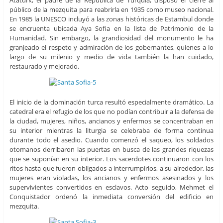
Ataturk, el padre de la República de Turquía, dispuso el cierre al
público de la mezquita para reabrirla en 1935 como museo nacional.
En 1985 la UNESCO incluyó a las zonas históricas de Estambul donde
se encruenta ubicada Aya Sofia en la lista de Patrimonio de la
Humanidad. Sin embargo, la grandiosidad del monumento le ha
granjeado el respeto y admiración de los gobernantes, quienes a lo
largo de su milenio y medio de vida también la han cuidado,
restaurado y mejorado.
El inicio de la dominación turca resultó especialmente dramático. La
catedral era el refugio de los que no podían contribuir a la defensa de
la ciudad, mujeres, niños, ancianos y enfermos se concentraban en
su interior mientras la liturgia se celebraba de forma continua
durante todo el asedio. Cuando comenzó el saqueo, los soldados
otomanos derribaron las puertas en busca de las grandes riquezas
que se suponían en su interior. Los sacerdotes continuaron con los
ritos hasta que fueron obligados a interrumpirlos, a su alrededor, las
mujeres eran violadas, los ancianos y enfermos asesinados y los
supervivientes convertidos en esclavos. Acto seguido, Mehmet el
Conquistador ordenó la inmediata conversión del edificio en
mezquita.