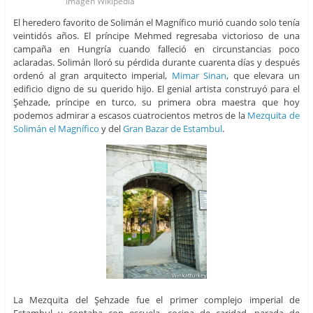
Imagen Wikipedia
El heredero favorito de Solimán el Magnífico murió cuando solo tenía
veintidós años. El príncipe Mehmed regresaba victorioso de una
campaña en Hungría cuando falleció en circunstancias poco
aclaradas. Solimán lloró su pérdida durante cuarenta días y después
ordenó al gran arquitecto imperial,
Mimar Sinan
, que elevara un
edificio digno de su querido hijo. El genial artista construyó para el
Şehzade, príncipe en turco, su primera obra maestra que hoy
podemos admirar a escasos cuatrocientos metros de la
Mezquita de
Solimán el Magnífico
y del
Gran Bazar de Estambul
.
La Mezquita del Şehzade fue el primer complejo imperial de
Estambul y contaba con escuela, cocina de caridad, parada de