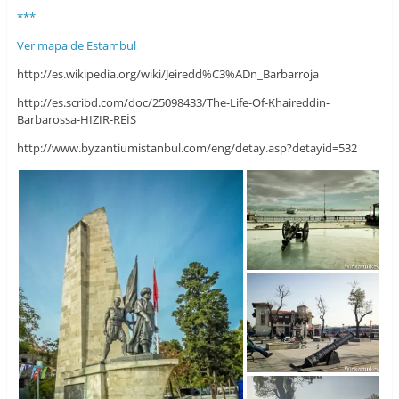
***
Ver mapa de Estambul
http://es.wikipedia.org/wiki/Jeiredd%C3%ADn_Barbarroja
http://es.scribd.com/doc/25098433/The-Life-Of-Khaireddin-
Barbarossa-HIZIR-REİS
http://www.byzantiumistanbul.com/eng/detay.asp?detayid=532