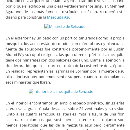
utilizado en la arquitectura islámica y Sinan tampoco volvió a usuarlo
por lo que el edificio es una pieza verdaderamente singular. Mehmet
Aga, uno de los más famosos discípulos de Sinan, recuperó este
diseño para construir la
Mezquita Azul
.
En el exterior hay un patio con un pórtico tan grande como la propia
mezquita, los arcos están decorados con mármol rosa y blanco. La
fuente de abluciones fue construida posteriormente por el Sultán
Murad IV y su cúpula es igual a las que cubren el pórtico. La mezquita
tiene dos minaretes con dos balcones cada uno. Llama la atención la
rica decoración que los cubre en contra de la costumbre de la época.
En realidad, representan las lágrimas de Solimán por la muerte de su
hijo e incluso hoy podemos sentir su pena cuando contemplamos
esos minaretes que lloran.
En el interior encontramos un amplio espacio simétrico, sin galerías
laterales. La gran cúpula descansa sobre 24 ventanales y su visión
junto a las cuatro semicúpulas laterales imita la figura de una flor.
Las cuatro columnas que sostienen el interior del conjunto son
menos aparatosas que las de la mezquita azul pero ciertamente