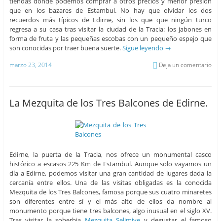
tiendas donde podemos comprar a otros precios y menor presión
que en los bazares de Estambul. No hay que olvidar los dos
recuerdos más típicos de Edirne, sin los que que ningún turco
regresa a su casa tras visitar la ciudad de la Tracia: los jabones en
forma de fruta y las pequeñas escobas con un pequeño espejo que
son conocidas por traer buena suerte.
Sigue leyendo
→
marzo 23, 2014
Deja un comentario
La Mezquita de los Tres Balcones de Edirne.
Edirne, la puerta de la Tracia, nos ofrece un monumental casco
histórico a escasos 225 Km de Estambul. Aunque solo vayamos un
día a Edirne, podemos visitar una gran cantidad de lugares dada la
cercanía entre ellos. Una de las visitas obligadas es la conocida
Mezquita de los Tres Balcones, famosa porque sus cuatro minaretes
son diferentes entre sí y el más alto de ellos da nombre al
monumento porque tiene tres balcones, algo inusual en el siglo XV.
Tras visitar la soberbia
Mezquita Selimiye
y degustar el famoso