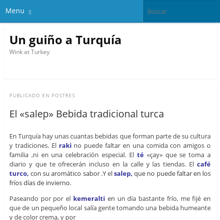
Menu
Un guiño a Turquía
Wink at Turkey
PUBLICADO EN
POSTRES
El «salep» Bebida tradicional turca
En Turquía hay unas cuantas bebidas que forman parte de su cultura
y tradiciones. El
raki
no puede faltar en una comida con amigos o
familia ,ni en una celebración especial. El
té
«çay» que se toma a
diario y que te ofrecerán incluso en la calle y las tiendas. El
café
turco,
con su aromático sabor .
Y el
salep,
que no puede faltar en los
fríos días de invierno.
Paseando por por el
kemeralti
en
un día bastante frío, me fijé en
que de un pequeño local salía gente tomando una bebida humeante
y de color crema, y por