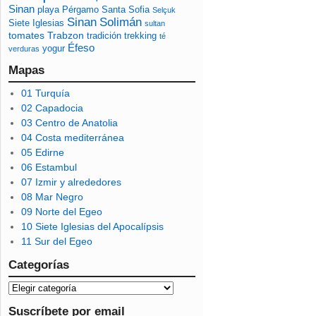
Sinan
playa
Pérgamo
Santa Sofia
Selçuk
Sinan
Solimán
Siete Iglesias
sultan
tomates
Trabzon
tradición
trekking
té
Éfeso
yogur
verduras
Mapas
01 Turquía
02 Capadocia
03 Centro de Anatolia
04 Costa mediterránea
05 Edirne
06 Estambul
07 Izmir y alrededores
08 Mar Negro
09 Norte del Egeo
10 Siete Iglesias del Apocalípsis
11 Sur del Egeo
Categorías
Suscríbete por email