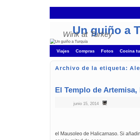
Un guiño a 
Wink at Turkey
Ir al contenido principal
Ir al contenido secundario
Viajes
Compras
Fotos
Cocina t
Archivo de la etiqueta:
Al
El Templo de Artemisa, 
junio 15, 2014
el Mausoleo de Halicarnaso. Si añadi