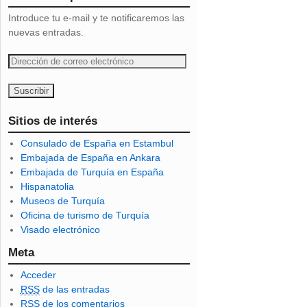
Introduce tu e-mail y te notificaremos las
nuevas entradas.
D
i
r
e
c
Sitios de interés
c
Consulado de España en Estambul
i
Embajada de España en Ankara
ó
Embajada de Turquía en España
n
Hispanatolia
d
Museos de Turquía
e
Oficina de turismo de Turquía
c
Visado electrónico
o
r
Meta
r
Acceder
e
RSS
de las entradas
o
RSS
de los comentarios
e