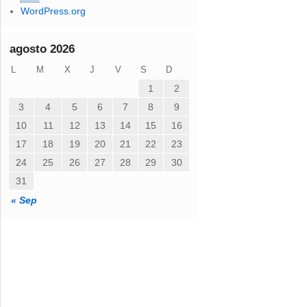
WordPress.org
l
e
c
agosto 2026
t
L
M
X
J
V
S
D
r
ó
1
2
n
3
4
5
6
7
8
9
i
10
11
12
13
14
15
16
c
o
17
18
19
20
21
22
23
24
25
26
27
28
29
30
31
« Sep