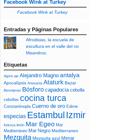
Facebook Wink at Turkey
Facebook Wink at Turkey
Entradas y Páginas Populares
Afrodisias, la escuela de
escultura en el valle del rio
Meandros.
Etiquetas
antalya
Alejandro Magno
Agora
ajo
Ataturk
Apocalípsis
Bazar
Artesanía
Bósforo
capadocia
cebolla
Berenjenas
cocina turca
cebollas
Cuerno de oro
Constantinopla
Edirne
Izmir
Estambul
especias
Mar Egeo
Mar
Kekova
limón
Mar Negro
Mediterraneo
Mediterráneo
Mezquita
Mimar
Mezquita azul