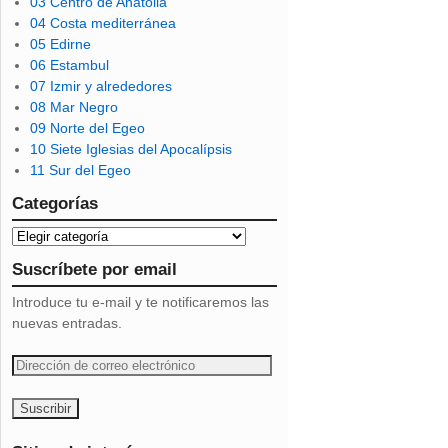
03 Centro de Anatolia
04 Costa mediterránea
05 Edirne
06 Estambul
07 Izmir y alrededores
08 Mar Negro
09 Norte del Egeo
10 Siete Iglesias del Apocalípsis
11 Sur del Egeo
Categorías
Suscríbete por email
Introduce tu e-mail y te notificaremos las
nuevas entradas.
D
i
r
e