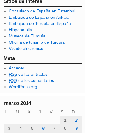
c
Sitios de interés
c
Consulado de España en Estambul
i
Embajada de España en Ankara
ó
Embajada de Turquía en España
n
Hispanatolia
d
Museos de Turquía
e
Oficina de turismo de Turquía
c
Visado electrónico
o
r
Meta
r
Acceder
e
RSS
de las entradas
o
RSS
de los comentarios
e
WordPress.org
l
e
c
marzo 2014
t
L
M
X
J
V
S
D
r
ó
1
2
n
3
4
5
6
7
8
9
i