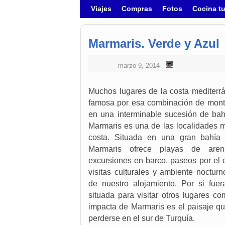
Ir al contenido principal
Ir al contenido secundario
Viajes
Compras
Fotos
Cocina t
Marmaris. Verde y Azul
marzo 9, 2014
Muchos lugares de la costa mediterr
famosa por esa combinación de mont
en una interminable sucesión de bahí
Marmaris es una de las localidades m
costa. Situada en una gran bahía 
Marmaris ofrece playas de arena
excursiones en barco, paseos por el 
visitas culturales y ambiente noctu
de nuestro alojamiento. Por si fue
situada para visitar otros lugares c
impacta de Marmaris es el paisaje qu
perderse en el sur de Turquía.