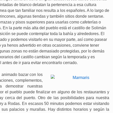
intadas de blanco delatan la pertenencia a esa cultura
nea que tan familiar nos resulta a los españoles. A lo largo de
incones, algunas tiendas y también sitios donde sentarse.
rrazas y pisos superiores para usarlas como cafeterías o
. En la parte más alta del pueblo está el castillo de Solimán
sición se puede contemplar toda la bahía y alrededores. El
rado y podemos visitarlo en su mayor parte, así como pasear
o ya henos advertido en otras ocasiones, conviene tener
gunas zonas no están demasiado protegidas, por lo demás
orarios del castillo cambian según la temporada y es
 antes de ir para evitar encontrarlo cerrado.
 animado bazar con los
taciones, complementos,
a demostrar nuestras
or el pueblo puede finalizar en alguno de los restaurantes y
y cerca del puerto. Otro de las posibilidades para nuestra
rry a Rodas. En escasos 50 minutos podemos estar visitando
us palacios y murallas. Hay distintos horarios y según la