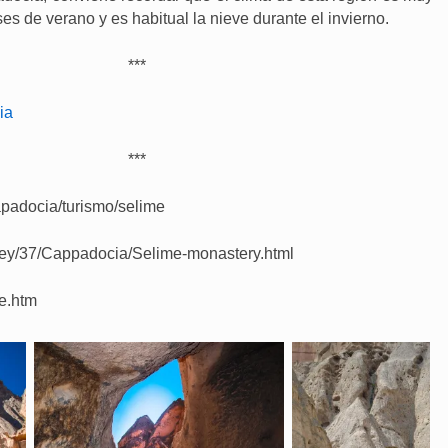
s de verano y es habitual la nieve durante el invierno.
***
ia
***
capadocia/turismo/selime
ey/37/Cappadocia/Selime-monastery.html
me.htm