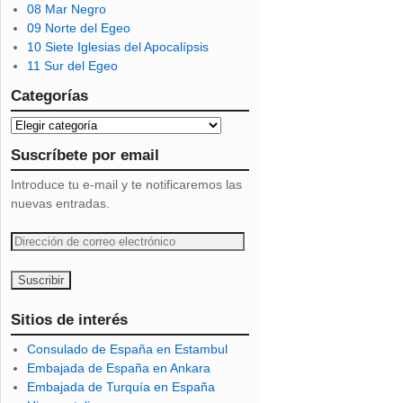
08 Mar Negro
09 Norte del Egeo
10 Siete Iglesias del Apocalípsis
11 Sur del Egeo
Categorías
Suscríbete por email
Introduce tu e-mail y te notificaremos las
nuevas entradas.
D
i
r
e
c
Sitios de interés
c
Consulado de España en Estambul
i
Embajada de España en Ankara
ó
Embajada de Turquía en España
n