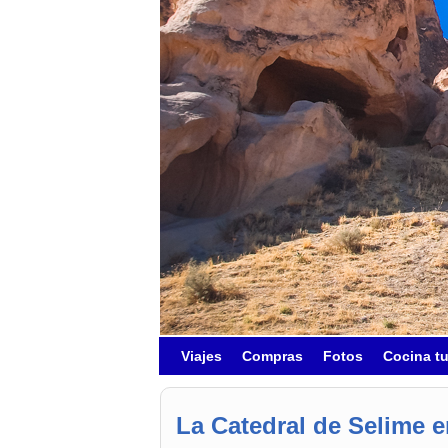
Ir al contenido principal
Ir al contenido secundario
Viajes
Compras
Fotos
Cocina t
La Catedral de Selime 