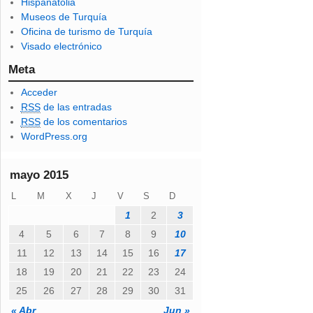
Hispanatolia
d
Museos de Turquía
e
Oficina de turismo de Turquía
c
Visado electrónico
o
r
Meta
r
Acceder
e
RSS
de las entradas
o
RSS
de los comentarios
e
WordPress.org
l
e
c
mayo 2015
t
L
M
X
J
V
S
D
r
ó
1
2
3
n
4
5
6
7
8
9
10
i
11
12
13
14
15
16
17
c
o
18
19
20
21
22
23
24
25
26
27
28
29
30
31
« Abr
Jun »