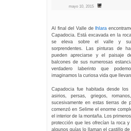
mayo 10, 2015
Al final del Valle de
Ihlara
encontramo
Capadocia. Está excavada en la roc
se eleva sobre el valle y su
sorprendentes. Las pinturas de h
pueden apreciarse y el paisaje d
balcones de sus numerosas estanc
verdadero laberinto que podemo
imaginamos la curiosa vida que llevaro
Capadocia fue habitada desde los ini
asirios, persas, griegos, romanos
sucesivamente en estas tierras de p
comenzó en Selime el enorme comple
el interior de la montaña. Los primeros
protección que les ofrecían la roca y
algunos guías lo llaman el castillo d