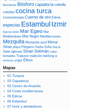
Bósforo
capadocia
cebolla
Berenjenas
cocina turca
cebollas
Cuerno de oro
Constantinopla
Edirne
Izmir
Estambul
especias
Mar Egeo
Mar
Kekova
limón
Mar Negro
Mediterraneo
Mediterráneo
Mezquita
Mimar
Mezquita azul
Sinan
playa
Pérgamo
Santa Sofia
Selçuk
Sinan
Solimán
Siete Iglesias
sultan
tomates
Trabzon
tradición
trekking
té
Éfeso
yogur
verduras
Mapas
01 Turquía
02 Capadocia
03 Centro de Anatolia
04 Costa mediterránea
05 Edirne
06 Estambul
07 Izmir y alrededores