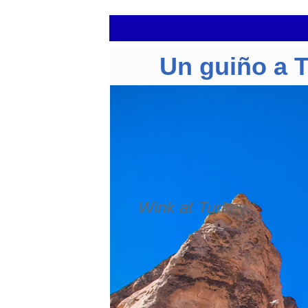
Un guiño a 
Wink at Turkey