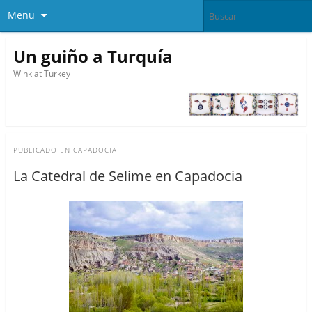
Menu
Un guiño a Turquía
Wink at Turkey
PUBLICADO EN
CAPADOCIA
La Catedral de Selime en Capadocia