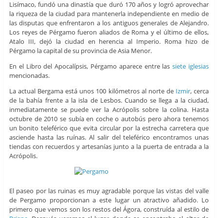
Lisímaco, fundó una dinastía que duró 170 años y logró aprovechar
la riqueza de la ciudad para mantenerla independiente en medio de
las disputas que enfrentaron a los antiguos generales de Alejandro.
Los reyes de Pérgamo fueron aliados de Roma y el último de ellos,
Atalo III, dejó la ciudad en herencia al Imperio. Roma hizo de
Pérgamo la capital de su provincia de Asia Menor.
En el Libro del Apocalípsis, Pérgamo aparece entre las
siete iglesias
mencionadas.
La actual Bergama está unos 100 kilómetros al norte de
Izmir
, cerca
de la bahía frente a la isla de Lesbos. Cuando se llega a la ciudad,
inmediatamente se puede ver la Acrópolis sobre la colina. Hasta
octubre de 2010 se subía en coche o autobús pero ahora tenemos
un bonito teleférico que evita circular por la estrecha carretera que
asciende hasta las ruínas. Al salir del teleférico encontramos unas
tiendas con recuerdos y artesanías junto a la puerta de entrada a la
Acrópolis.
El paseo por las ruinas es muy agradable porque las vistas del valle
de Pergamo proporcionan a este lugar un atractivo añadido. Lo
primero que vemos son los restos del Ágora, construída al estilo de