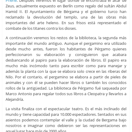
Priene
. Después veremos el lugar donde se encontraba el altar de
Zeus, actualmente expuesto en Berlín como regalo del sultán Abdul
Hamid II. El Ayuntamiento de Bérgama y el gobierno turco han
reclamado la devolución del templo, una de las obras más
importantes del arte heleno. En sus frisos está representado el
combate de los titanes contra los dioses.
A continuación veremos los restos de la biblioteca, la segunda más
importante del mundo antiguo. Aunque el pergamino era utilizado
desde mucho antes, fueron los habitantes de Pérgamo quienes
perfeccionaron su elaboración y consiguieron que acabara
desbancando al papiro para la elaboración de libros. El papiro era
mucho más incómodo tanto para escribir como para manejar y
además la planta con la que se elabora solo crece en las riberas del
Nilo. Por el contario, el pergamino se elabora a partir de pieles de
animales y con él se pueden hacer libros o también los conocidos
rollos de la antigüedad. La biblioteca de Pérgamo fué saqueada por
Marco Antonio para regalar todos sus libros a Cleopatra y llevarlos a
Alejandría.
La visita finaliza con el espectacular teatro. Es el más inclinado del
mundo y tiene capacidad para 10.000 espectadores. Sentados en sus
asientos podemos contemplar el valle y la ciudad de Bergama bajo
nosotros e imaginar como debieron ser las representaciones en
aquel lugar hace más de 2000 años.