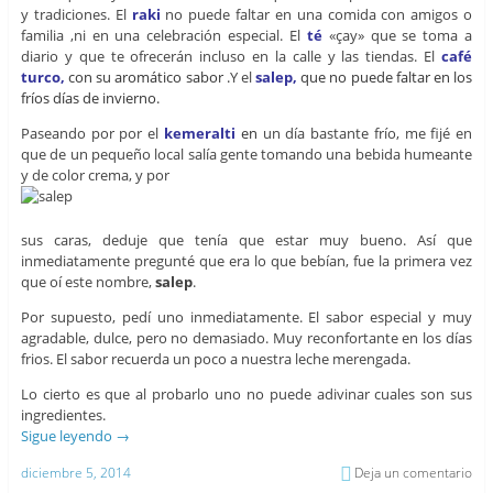
y tradiciones. El
raki
no puede faltar en una comida con amigos o
familia ,ni en una celebración especial. El
té
«çay» que se toma a
diario y que te ofrecerán incluso en la calle y las tiendas. El
café
turco,
con su aromático sabor .
Y el
salep,
que no puede faltar en los
fríos días de invierno.
Paseando por por el
kemeralti
en
un día bastante frío, me fijé en
que de un pequeño local salía gente tomando una bebida humeante
y de color crema, y por
sus caras, deduje que tenía que estar muy bueno. Así que
inmediatamente pregunté que era lo que bebían, fue la primera vez
que oí este nombre,
salep
.
Por supuesto, pedí uno inmediatamente. El sabor especial y muy
agradable, dulce, pero no demasiado. Muy reconfortante en los días
frios. El sabor recuerda un poco a nuestra leche merengada.
Lo cierto es que al probarlo uno no puede adivinar cuales son sus
ingredientes.
Sigue leyendo
→
diciembre 5, 2014
Deja un comentario