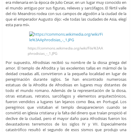
era milenaria en la época de Julio Cesar, en un lugar muy conocido en
el mundo antiguo por sus figuras, relieves y sarcófagos. El fértil valle
del río Meandros rodea con sus campos de algodón a la ciudad de la
que el emperador Augusto dijo: «de todas las ciudades de Asia, elegí
esta para mí».
https://commons.wikimedia.org/wiki/File%3AA
phrodisias_-_1.JPG
Por supuesto, Afrodisias recibió su nombre de la diosa griega del
amor. El templo de Afrodita y las excelentes tallas en mármol de la
deidad creadas allí, convirtieron a la pequeña localidad en lugar de
peregrinación durante siglos. Se han encontrado numerosas
estatuas de la Afrodita de Afrodisias en lugares muy distantes de
todo el mundo romano. Además de la representación de la diosa,
otras estatuas, retratos, sarcófagos y elementos arquitectónicos,
fueron vendidos a lugares tan lejanos como Bea, en Portugal. Los
peregrinos que visitaban el templo desaparecieron cuando se
convirtió en iglesia cristiana y la falta del dinero que traían propició el
declive de la ciudad, pero el mayor daño para Afrodisias fueron los
devastadores terremotos de los siglos IV y VII. Especialmente
catastrófico resultó el segundo de esos sismos que produjo una