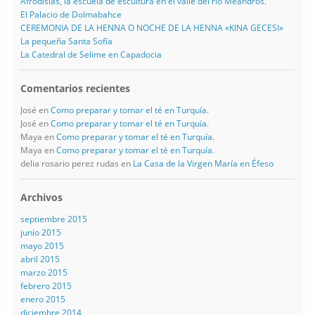
Afrodisias, la escuela de escultura en el valle del rio Meandros.
El Palacio de Dolmabahce
CEREMONIA DE LA HENNA O NOCHE DE LA HENNA «KINA GECESI»
La pequeña Santa Sofía
La Catedral de Selime en Capadocia
Comentarios recientes
José
en
Como preparar y tomar el té en Turquía.
José
en
Como preparar y tomar el té en Turquía.
Maya
en
Como preparar y tomar el té en Turquía.
Maya
en
Como preparar y tomar el té en Turquía.
delia rosario perez rudas
en
La Casa de la Virgen María en Éfeso
Archivos
septiembre 2015
junio 2015
mayo 2015
abril 2015
marzo 2015
febrero 2015
enero 2015
diciembre 2014