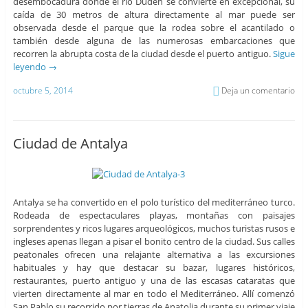
desembocadura donde el rio Duden se convierte en excepcional, su
caída de 30 metros de altura directamente al mar puede ser
observada desde el parque que la rodea sobre el acantilado o
también desde alguna de las numerosas embarcaciones que
recorren la abrupta costa de la ciudad desde el puerto antiguo.
Sigue
leyendo
→
octubre 5, 2014
Deja un comentario
Ciudad de Antalya
Antalya se ha convertido en el polo turístico del mediterráneo turco.
Rodeada de espectaculares playas, montañas con paisajes
sorprendentes y ricos lugares arqueológicos, muchos turistas rusos e
ingleses apenas llegan a pisar el bonito centro de la ciudad. Sus calles
peatonales ofrecen una relajante alternativa a las excursiones
habituales y hay que destacar su bazar, lugares históricos,
restaurantes, puerto antiguo y una de las escasas cataratas que
vierten directamente al mar en todo el Mediterráneo. Allí comenzó
San Pablo su recorrido por tierras de Anatolia durante su primer viaje