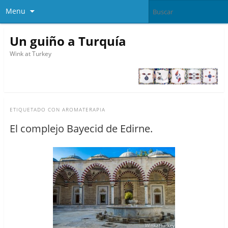
Menu
Un guiño a Turquía
Wink at Turkey
ETIQUETADO CON
AROMATERAPIA
El complejo Bayecid de Edirne.