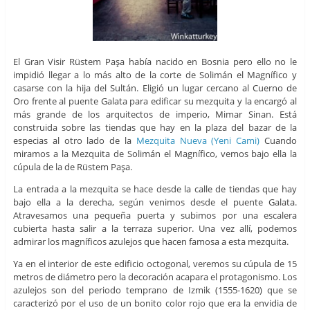
El Gran Visir Rüstem Paşa había nacido en Bosnia pero ello no le
impidió llegar a lo más alto de la corte de Solimán el Magnífico y
casarse con la hija del Sultán. Eligió un lugar cercano al Cuerno de
Oro frente al puente Galata para edificar su mezquita y la encargó al
más grande de los arquitectos de imperio, Mimar Sinan. Está
construida sobre las tiendas que hay en la plaza del bazar de la
especias al otro lado de la
Mezquita Nueva (Yeni Cami)
Cuando
miramos a la Mezquita de Solimán el Magnífico, vemos bajo ella la
cúpula de la de Rüstem Paşa.
La entrada a la mezquita se hace desde la calle de tiendas que hay
bajo ella a la derecha, según venimos desde el puente Galata.
Atravesamos una pequeña puerta y subimos por una escalera
cubierta hasta salir a la terraza superior. Una vez allí, podemos
admirar los magníficos azulejos que hacen famosa a esta mezquita.
Ya en el interior de este edificio octogonal, veremos su cúpula de 15
metros de diámetro pero la decoración acapara el protagonismo. Los
azulejos son del periodo temprano de Izmik (1555-1620) que se
caracterizó por el uso de un bonito color rojo que era la envidia de