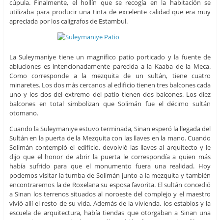
cúpula. Finalmente, el hollín que se recogía en la habitación se
utilizaba para producir una tinta de excelente calidad que era muy
apreciada por los calígrafos de Estambul.
La Suleymaniye tiene un magnífico patio porticado y la fuente de
abluciones es intencionadamente parecida a la Kaaba de la Meca.
Como corresponde a la mezquita de un sultán, tiene cuatro
minaretes. Los dos más cercanos al edificio tienen tres balcones cada
uno y los dos del extremo del patio tienen dos balcones. Los diez
balcones en total simbolizan que Solimán fue el décimo sultán
otomano.
Cuando la Suleymaniye estuvo terminada, Sinan esperó la llegada del
Sultán en la puerta de la Mezquita con las llaves en la mano. Cuando
Solimán contempló el edificio, devolvió las llaves al arquitecto y le
dijo que el honor de abrir la puerta le correspondía a quien más
había sufrido para que el monumento fuera una realidad. Hoy
podemos visitar la tumba de Solimán junto a la mezquita y también
encontraremos la de Roxelana su esposa favorita. El sultán concedió
a Sinan los terrenos situados al noroeste del complejo y el maestro
vivió allí el resto de su vida. Además de la vivienda. los establos y la
escuela de arquitectura, había tiendas que otorgaban a Sinan una