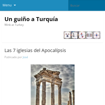
Menu
Un guiño a Turquía
Wink at Turkey
Las 7 iglesias del Apocalípsis
Publicado por
José