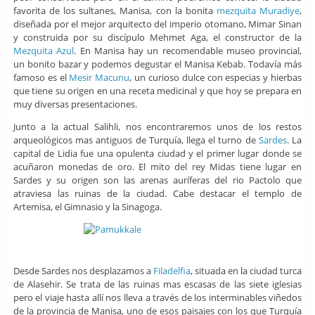
favorita de los sultanes, Manisa, con la bonita
mezquita Muradiye
,
diseñada por el mejor arquitecto del imperio otomano, Mimar Sinan
y construida por su discípulo Mehmet Aga, el constructor de la
Mezquita Azul
. En Manisa hay un recomendable museo provincial,
un bonito bazar y podemos degustar el Manisa Kebab. Todavía más
famoso es el
Mesir Macunu
, un curioso dulce con especias y hierbas
que tiene su origen en una receta medicinal y que hoy se prepara en
muy diversas presentaciones.
Junto a la actual Salihli, nos encontraremos unos de los restos
arqueológicos mas antiguos de Turquía, llega el turno de
Sardes
. La
capital de Lidia fue una opulenta ciudad y el primer lugar donde se
acuñaron monedas de oro. El mito del rey Midas tiene lugar en
Sardes y su origen son las arenas auríferas del rio Pactolo que
atraviesa las ruinas de la ciudad. Cabe destacar el templo de
Artemisa, el Gimnasio y la Sinagoga.
Desde Sardes nos desplazamos a
Filadelfia
, situada en la ciudad turca
de Alasehir. Se trata de las ruinas mas escasas de las siete iglesias
pero el viaje hasta allí nos lleva a través de los interminables viñedos
de la provincia de Manisa, uno de esos paisajes con los que Turquía