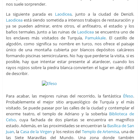
nos suele sorprender.
La siguiente parada es
Laodicea
, junto a la ciudad de Denizli.
Laodicea
está siendo sometida a intensos trabajos de restauración y
ya se pueden admirar, entre otros, el anfiteatro, el estadio y los
baños termales. Junto a las ruinas de
Laodicea
se encuentra uno de
los enclaves más visitados de Turquía,
Pamukkale
. El castillo de
algodón, como significa su nombre en turco, nos ofrece el paisaje
único de una montaña cubierta por blancos depósitos calcáreos
formando piscinas semicirculares. No hay que perderse la visita, si es
posible, hay que intentar estar presente al atardecer, cuando los
rayos rojizos sobre la piedra blanca convierten el lugar en algo difícil
de describir.
Para acabar, las mejores ruinas del recorrido, la fantástica
Éfeso
.
Probablemente el mejor sitio arqueológico de Turquía y el más
visitado. Se puede pasear por las calles de la ciudad y contemplar el
enorme teatro, el templo de Adriano y la soberbia
Biblioteca de
Celso
, cuya fachada de dos plantas se encuentra en magnífico
estado. Además, en las proximidades se encuentran la
Basílica de San
Juan
, la
Casa de la Virgen
y los restos del
Templo de Artemisa
, una de
las Siete Maravillas del Mundo. Una zona donde también