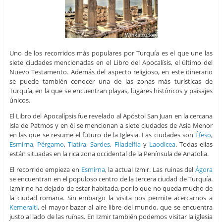
Uno de los recorridos más populares por Turquía es el que une las
siete ciudades mencionadas en el Libro del Apocalísis, el último del
Nuevo Testamento. Además del aspecto religioso, en este itinerario
se puede también conocer una de las zonas más turísticas de
Turquía, en la que se encuentran playas, lugares históricos y paisajes
únicos.
El Libro del Apocalípsis fue revelado al Apóstol San Juan en la cercana
isla de Patmos y en él se mencionan a siete ciudades de Asia Menor
en las que se resume el futuro de la Iglesia. Las ciudades son
Éfeso
,
Esmirna
,
Pérgamo
,
Tiatira
,
Sardes
,
Filadelfia
y
Laodicea
. Todas ellas
están situadas en la rica zona occidental de la Península de Anatolia.
El recorrido empieza en
Esmirna
, la actual Izmir. Las ruinas del
Ágora
se encuentran en el populoso centro de la tercera ciudad de Turquía.
Izmir no ha dejado de estar habitada, por lo que no queda mucho de
la ciudad romana. Sin embargo la visita nos permite acercarnos a
Kemeralti
, el mayor bazar al aire libre del mundo, que se encuentra
justo al lado de las ruínas. En Izmir también podemos visitar la iglesia