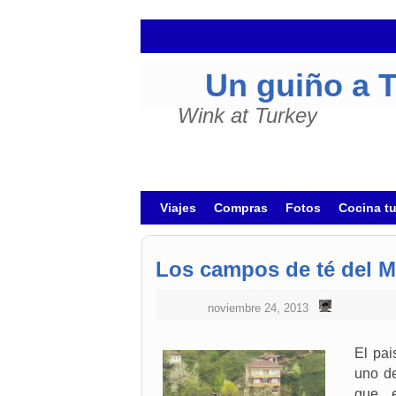
Un guiño a 
Wink at Turkey
Ir al contenido principal
Ir al contenido secundario
Viajes
Compras
Fotos
Cocina t
Los campos de té del M
noviembre 24, 2013
El pai
uno de
que e