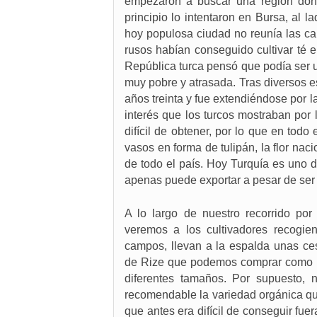
empezaron a buscar una región donde
principio lo intentaron en Bursa, al l
hoy populosa ciudad no reunía las car
rusos habían conseguido cultivar té e
República turca pensó que podía ser u
muy pobre y atrasada. Tras diversos e
años treinta y fue extendiéndose por 
interés que los turcos mostraban por 
difícil de obtener, por lo que en tod
vasos en forma de tulipán, la flor naci
de todo el país. Hoy Turquía es uno 
apenas puede exportar a pesar de ser
A lo largo de nuestro recorrido por
veremos a los cultivadores recogien
campos, llevan a la espalda unas ces
de Rize que podemos comprar como r
diferentes tamaños. Por supuesto,
recomendable la variedad orgánica qu
que antes era difícil de conseguir fue