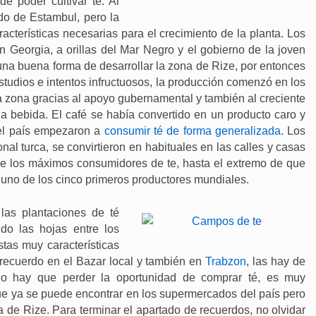
 poder cultivar té. Al
ado de Estambul, pero la
acterísticas necesarias para el crecimiento de la planta. Los
n Georgia, a orillas del Mar Negro y el gobierno de la joven
na buena forma de desarrollar la zona de Rize, por entonces
studios e intentos infructuosos, la producción comenzó en los
la zona gracias al apoyo gubernamental y también al creciente
la bebida. El café se había convertido en un producto caro y
o el país empezaron a
consumir té de forma generalizada
. Los
onal turca, se convirtieron en habituales en las calles y casas
de los máximos consumidores de te, hasta el extremo de que
 uno de los cinco primeros productores mundiales.
 las plantaciones de té
do las hojas entre los
tas muy características
ecuerdo en el Bazar local y también en
Trabzon
, las hay de
 no hay que perder la oportunidad de comprar té, es muy
e ya se puede encontrar en los supermercados del país pero
ra de Rize. Para terminar el apartado de recuerdos, no olvidar