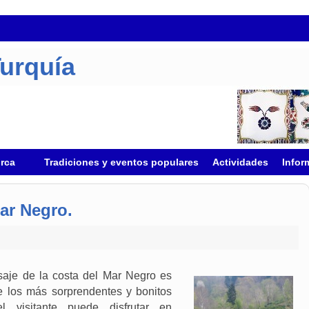
Turquía
urca
Tradiciones y eventos populares
Actividades
Infor
ar Negro.
saje de la costa del Mar Negro es
 los más sorprendentes y bonitos
l visitante puede disfrutar en