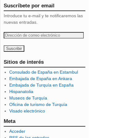
Suscríbete por email
Introduce tu e-mail y te notificaremos las
nuevas entradas.
D
i
r
e
c
Sitios de interés
c
Consulado de España en Estambul
i
Embajada de España en Ankara
ó
Embajada de Turquía en España
n
Hispanatolia
d
Museos de Turquía
e
Oficina de turismo de Turquía
c
Visado electrónico
o
r
Meta
r
Acceder
e
RSS
de las entradas