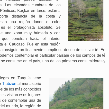
ía. Las elevadas cumbres de los
Pónticos, Kaçkar en turco, están a
orta distancia de la costa y
rman una región donde el color
 es el protagonista absoluto. Se
 de una zona muy húmeda y con
s que penetran hacia el interior
ta el Caucaso. Fue en esta región
s consiguieron finalmente cumplir su deseo de cultivar té. En
odemos contemplar el particular paisaje de los campos de té
e se consume en el país, uno de los primeros consumidores y
Negro en Turquía tiene
de
Trabzon
al monasterio
os de los más conocidos
nes visitan esos lugares
s de contemplar una de
del mundo, la región de