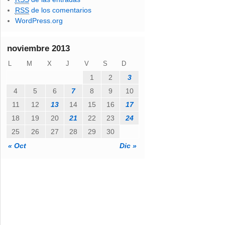
o
RSS
de los comentarios
e
WordPress.org
l
e
c
noviembre 2013
t
L
M
X
J
V
S
D
r
ó
1
2
3
n
4
5
6
7
8
9
10
i
11
12
13
14
15
16
17
c
o
18
19
20
21
22
23
24
25
26
27
28
29
30
« Oct
Dic »