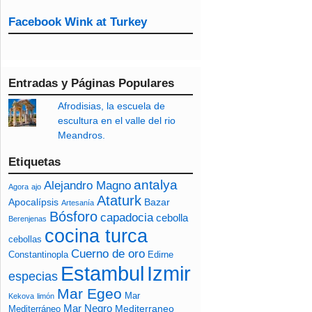
Facebook Wink at Turkey
Entradas y Páginas Populares
Afrodisias, la escuela de
escultura en el valle del rio
Meandros.
Etiquetas
antalya
Alejandro Magno
Agora
ajo
Ataturk
Apocalípsis
Bazar
Artesanía
Bósforo
capadocia
cebolla
Berenjenas
cocina turca
cebollas
Cuerno de oro
Constantinopla
Edirne
Izmir
Estambul
especias
Mar Egeo
Mar
Kekova
limón
Mar Negro
Mediterraneo
Mediterráneo