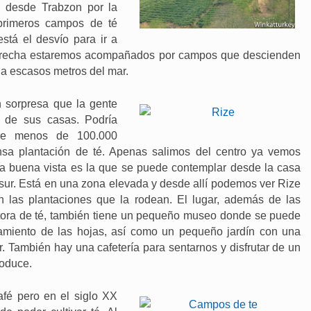
 desde Trabzon por la
 primeros campos de té
está el desvío para ir a
a derecha estaremos acompañados por campos que descienden
 a escasos metros del mar.
 sorpresa que la gente
es de sus casas. Podría
de menos de 100.000
nsa plantación de té. Apenas salimos del centro ya vemos
 buena vista es la que se puede contemplar desde la casa
 sur. Está en una zona elevada y desde allí podemos ver Rize
 las plantaciones que la rodean. El lugar, además de las
ctora de té, también tiene un pequeño museo donde se puede
atamiento de las hojas, así como un pequeño jardín con una
 También hay una cafetería para sentarnos y disfrutar de un
roduce.
fé pero en el siglo XX