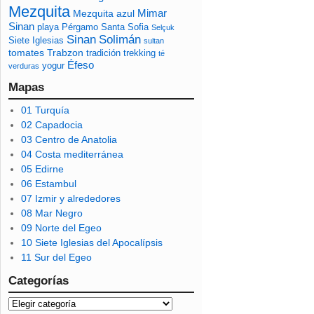
Mezquita
Mimar
Mezquita azul
Sinan
playa
Pérgamo
Santa Sofia
Selçuk
Sinan
Solimán
Siete Iglesias
sultan
tomates
Trabzon
tradición
trekking
té
Éfeso
yogur
verduras
Mapas
01 Turquía
02 Capadocia
03 Centro de Anatolia
04 Costa mediterránea
05 Edirne
06 Estambul
07 Izmir y alrededores
08 Mar Negro
09 Norte del Egeo
10 Siete Iglesias del Apocalípsis
11 Sur del Egeo
Categorías