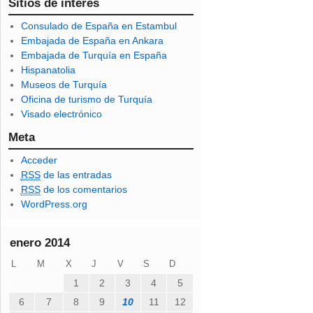
c
Sitios de interés
c
Consulado de España en Estambul
i
Embajada de España en Ankara
ó
Embajada de Turquía en España
n
Hispanatolia
d
Museos de Turquía
e
Oficina de turismo de Turquía
c
Visado electrónico
o
r
Meta
r
Acceder
e
RSS
de las entradas
o
RSS
de los comentarios
e
WordPress.org
l
e
c
enero 2014
t
L
M
X
J
V
S
D
r
ó
1
2
3
4
5
n
6
7
8
9
10
11
12
i