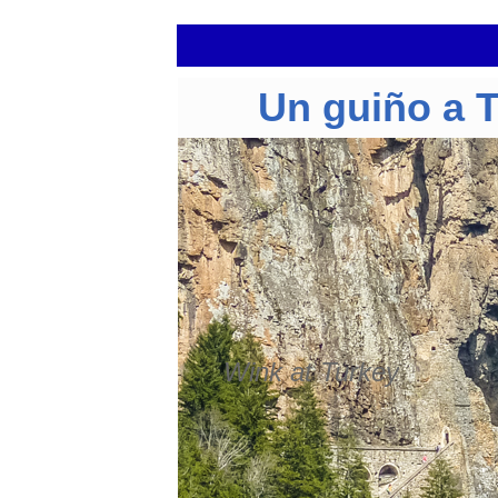
Un guiño a 
Wink at Turkey