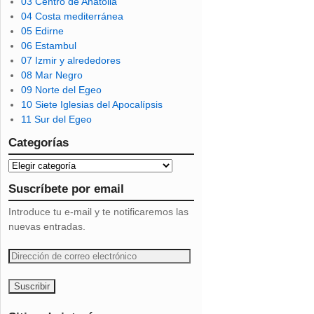
03 Centro de Anatolia
04 Costa mediterránea
05 Edirne
06 Estambul
07 Izmir y alrededores
08 Mar Negro
09 Norte del Egeo
10 Siete Iglesias del Apocalípsis
11 Sur del Egeo
Categorías
Suscríbete por email
Introduce tu e-mail y te notificaremos las
nuevas entradas.
D
i
r
e