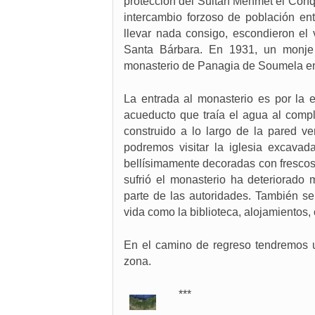
protección del Sultan Mehmet el Conq
intercambio forzoso de población en
llevar nada consigo, escondieron el 
Santa Bárbara. En 1931, un monje 
monasterio de Panagia de Soumela en
La entrada al monasterio es por la e
acueducto que traía el agua al comp
construido a lo largo de la pared ve
podremos visitar la iglesia excavad
bellísimamente decoradas con frescos 
sufrió el monasterio ha deteriorado
parte de las autoridades. También s
vida como la biblioteca, alojamientos, 
En el camino de regreso tendremos 
zona.
***