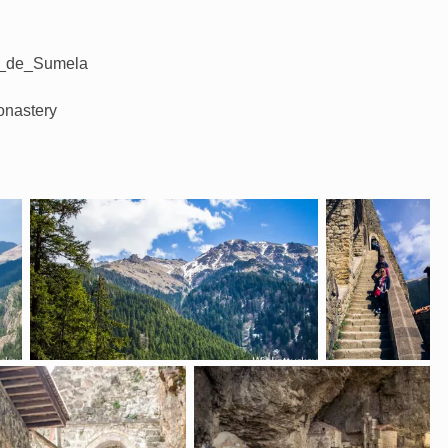
io_de_Sumela
onastery