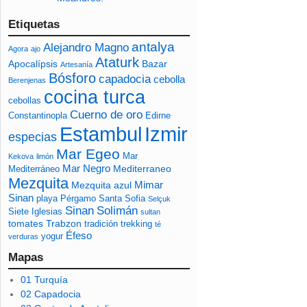
Etiquetas
antalya
Alejandro Magno
Agora
ajo
Ataturk
Apocalípsis
Bazar
Artesanía
Bósforo
capadocia
cebolla
Berenjenas
cocina turca
cebollas
Cuerno de oro
Constantinopla
Edirne
Izmir
Estambul
especias
Mar Egeo
Mar
Kekova
limón
Mar Negro
Mediterraneo
Mediterráneo
Mezquita
Mimar
Mezquita azul
Sinan
playa
Pérgamo
Santa Sofia
Selçuk
Sinan
Solimán
Siete Iglesias
sultan
tomates
Trabzon
tradición
trekking
té
Éfeso
yogur
verduras
Mapas
01 Turquía
02 Capadocia