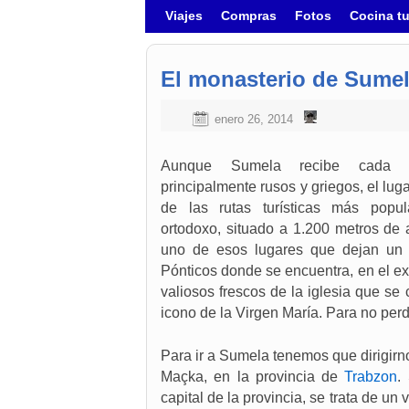
Ir al contenido principal
Ir al contenido secundario
Viajes
Compras
Fotos
Cocina t
El monasterio de Sume
enero 26, 2014
Aunque Sumela recibe cada a
principalmente rusos y griegos, el lug
de las rutas turísticas más popul
ortodoxo, situado a 1.200 metros de 
uno de esos lugares que dejan un r
Pónticos donde se encuentra, en el ex
valiosos frescos de la iglesia que s
icono de la Virgen María. Para no perd
Para ir a Sumela tenemos que dirigirn
Maçka, en la provincia de
Trabzon
.
capital de la provincia, se trata de un