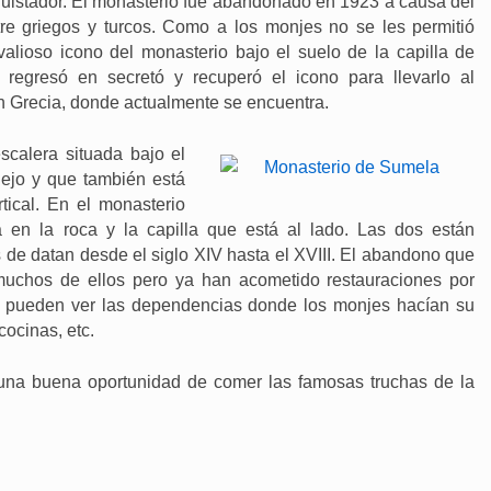
uistador. El monasterio fue abandonado en 1923 a causa del
tre griegos y turcos. Como a los monjes no se les permitió
valioso icono del monasterio bajo el suelo de la capilla de
regresó en secretó y recuperó el icono para llevarlo al
 Grecia, donde actualmente se encuentra.
scalera situada bajo el
lejo y que también está
rtical. En el monasterio
a en la roca y la capilla que está al lado. Las dos están
de datan desde el siglo XIV hasta el XVIII. El abandono que
 muchos de ellos pero ya han acometido restauraciones por
e pueden ver las dependencias donde los monjes hacían su
cocinas, etc.
una buena oportunidad de comer las famosas truchas de la