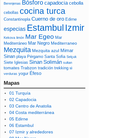
Bósforo
capadocia
cebolla
Berenjenas
cocina turca
cebollas
Cuerno de oro
Constantinopla
Edirne
Izmir
Estambul
especias
Mar Egeo
Mar
Kekova
limón
Mar Negro
Mediterraneo
Mediterráneo
Mezquita
Mimar
Mezquita azul
Sinan
playa
Pérgamo
Santa Sofia
Selçuk
Sinan
Solimán
Siete Iglesias
sultan
tomates
Trabzon
tradición
trekking
té
Éfeso
yogur
verduras
Mapas
01 Turquía
02 Capadocia
03 Centro de Anatolia
04 Costa mediterránea
05 Edirne
06 Estambul
07 Izmir y alrededores