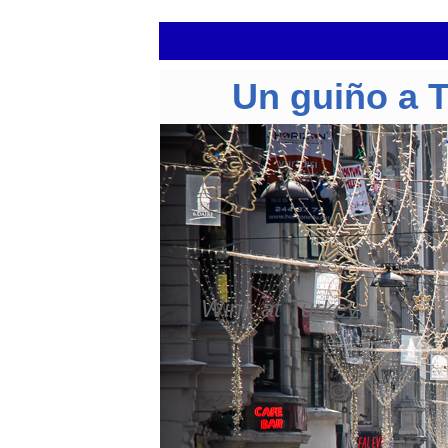
Un guiño a 
Wink at Turkey