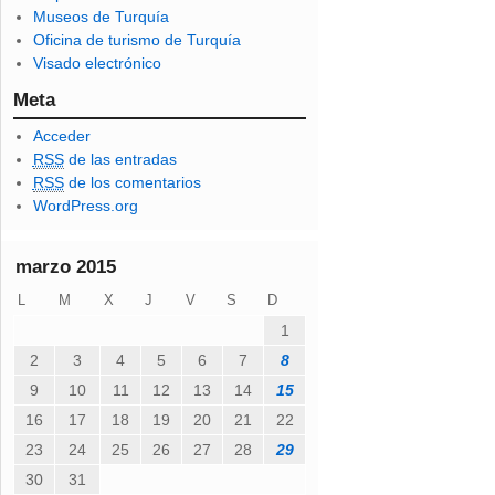
d
Museos de Turquía
e
Oficina de turismo de Turquía
c
Visado electrónico
o
r
Meta
r
Acceder
e
RSS
de las entradas
o
RSS
de los comentarios
e
WordPress.org
l
e
c
marzo 2015
t
L
M
X
J
V
S
D
r
ó
1
n
2
3
4
5
6
7
8
i
9
10
11
12
13
14
15
c
o
16
17
18
19
20
21
22
23
24
25
26
27
28
29
30
31