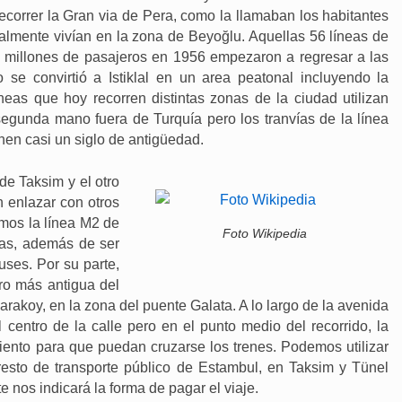
 recorrer la Gran via de Pera, como la llamaban los habitantes
nalmente vivían en la zona de Beyoğlu. Aquellas 56 líneas de
08 millones de pasajeros en 1956 empezaron a regresar a las
se convirtió a Istiklal en un area peatonal incluyendo la
íneas que hoy recorren distintas zonas de la ciudad utilizan
unda mano fuera de Turquía pero los tranvías de la línea
enen casi un siglo de antigüedad.
de Taksim y el otro
 enlazar con otros
mos la línea M2 de
Foto Wikipedia
tas, además de ser
ses. Por su parte,
ro más antigua del
rakoy, en la zona del puente Galata. A lo largo de la avenida
l centro de la calle pero en el punto medio del recorrido, la
ento para que puedan cruzarse los trenes. Podemos utilizar
resto de transporte público de Estambul, en Taksim y Tünel
nos indicará la forma de pagar el viaje.