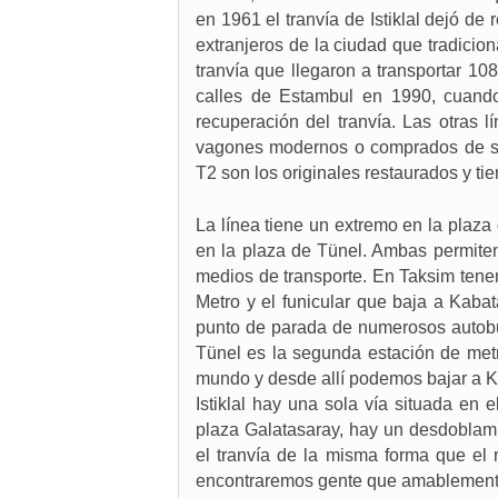
en 1961 el tranvía de Istiklal dejó de
extranjeros de la ciudad que tradicio
tranvía que llegaron a transportar 1
calles de Estambul en 1990, cuando 
recuperación del tranvía. Las otras l
vagones modernos o comprados de seg
T2 son los originales restaurados y ti
La línea tiene un extremo en la plaza 
en la plaza de Tünel. Ambas permiten
medios de transporte. En Taksim tene
Metro y el funicular que baja a Kaba
punto de parada de numerosos autobu
Tünel es la segunda estación de met
mundo y desde allí podemos bajar a Ka
Istiklal hay una sola vía situada en e
plaza Galatasaray, hay un desdoblami
el tranvía de la misma forma que el 
encontraremos gente que amablemente 