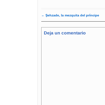
←
Şehzade, la mezquita del príncipe
Navegador de artículos
Deja un comentario