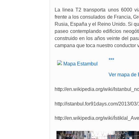
La linea T2 transporta unos 6000 via
frente a los consulados de Francia, G
Rusia, España y el Reino Unido. Si qu
paseo contemplando edificios neogóti
construido en los años veinte del pas
campana que toca nuestro conductor ves
***
Ver mapa de 
http://en.wikipedia.org/wiki/Istanbul_
http://istanbul.for91days.com/2013/03/1
http://en.wikipedia.org/wiki/İstiklal_A