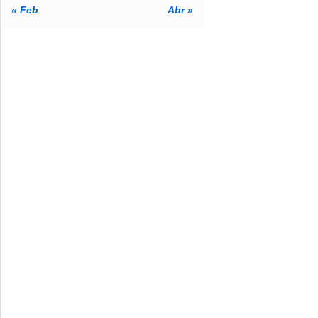
« Feb
Abr »