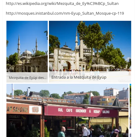
http://es.wikipedia.org/wiki/Mezquita_de_Ey%C3%BCp_Sultan
http://mosques.inistanbul.com/nm-Eyup_Sultan_Mosque-cp-119
Entrada a la Mezquita de Eyüp
Mezquita de Eyüp desde la parte posterior