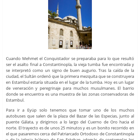
Cuando Mehmet el Conquistador se preparaba para lo que resultó
ser el asalto final a Constantinopla, la vieja tumba fue encontrada y
se interpretó como un signo de buen augurio. Tras la caída de la
ciudad, el Sultán ordenó que la primera mezquita que se construyera
en Estambul estaría situada en el lugar de la tumba. Hoy es un lugar
de veneración y peregrinaje para muchos musulmanes. El barrio
donde se encuentra es una muestra de las zonas conservadoras de
Estambul.
Para ir a Eyüp solo tenemos que tomar uno de los muchos
autobuses que salen de la plaza del Bazar de las Especias, junto al
puente Gálata, y dirigirnos a lo largo del Cuerno de Oro hacia el
norte. El trayecto es de unos 25 minutos y es un bonito recorrido en
el que pasaremos cerca del Patriarcado Ortodoxo de Constantinopla
y de la Iglesia búlgara de San Esteban además de contemplar los