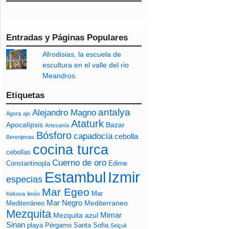
Entradas y Páginas Populares
Afrodisias, la escuela de
escultura en el valle del rio
Meandros.
Etiquetas
antalya
Alejandro Magno
Agora
ajo
Ataturk
Apocalípsis
Bazar
Artesanía
Bósforo
capadocia
cebolla
Berenjenas
cocina turca
cebollas
Cuerno de oro
Constantinopla
Edirne
Izmir
Estambul
especias
Mar Egeo
Mar
Kekova
limón
Mar Negro
Mediterraneo
Mediterráneo
Mezquita
Mimar
Mezquita azul
Sinan
playa
Pérgamo
Santa Sofia
Selçuk