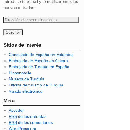
Introduce tu e-mail y te notificaremos las
nuevas entradas.
D
i
r
e
c
Sitios de interés
c
Consulado de España en Estambul
i
Embajada de España en Ankara
ó
Embajada de Turquía en España
n
Hispanatolia
d
Museos de Turquía
e
Oficina de turismo de Turquía
c
Visado electrónico
o
r
Meta
r
Acceder
e
RSS
de las entradas
o
RSS
de los comentarios
e
WordPress.org
l