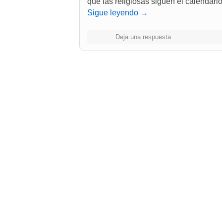
que las religiosas siguen el calendar
Sigue leyendo
→
Deja una respuesta