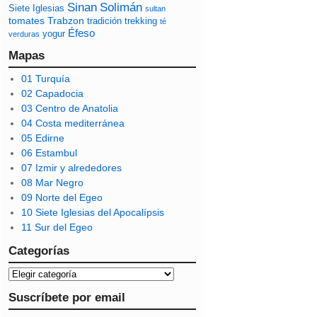
Sinan
Solimán
Siete Iglesias
sultan
tomates
Trabzon
tradición
trekking
té
Éfeso
yogur
verduras
Mapas
01 Turquía
02 Capadocia
03 Centro de Anatolia
04 Costa mediterránea
05 Edirne
06 Estambul
07 Izmir y alrededores
08 Mar Negro
09 Norte del Egeo
10 Siete Iglesias del Apocalípsis
11 Sur del Egeo
Categorías
Suscríbete por email