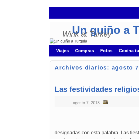
Un guiño a 
Wink at Turkey
Ir al contenido principal
Ir al contenido secundario
Viajes
Compras
Fotos
Cocina t
Archivos diarios:
agosto 7
Las festividades religi
agosto 7, 2013
designadas con esta palabra. Las fiest