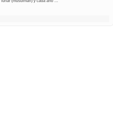
io lunar (musulmán) y cada año …