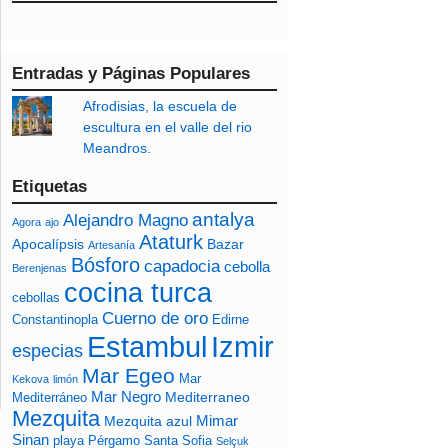
Entradas y Páginas Populares
Afrodisias, la escuela de
escultura en el valle del rio
Meandros.
Etiquetas
antalya
Alejandro Magno
Agora
ajo
Ataturk
Apocalípsis
Bazar
Artesanía
Bósforo
capadocia
cebolla
Berenjenas
cocina turca
cebollas
Cuerno de oro
Constantinopla
Edirne
Izmir
Estambul
especias
Mar Egeo
Mar
Kekova
limón
Mar Negro
Mediterraneo
Mediterráneo
Mezquita
Mimar
Mezquita azul
Sinan
playa
Pérgamo
Santa Sofia
Selçuk