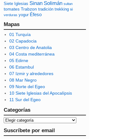
Sinan
Solimán
Siete Iglesias
sultan
tomates
Trabzon
tradición
trekking
té
Éfeso
yogur
verduras
Mapas
01 Turquía
02 Capadocia
03 Centro de Anatolia
04 Costa mediterránea
05 Edirne
06 Estambul
07 Izmir y alrededores
08 Mar Negro
09 Norte del Egeo
10 Siete Iglesias del Apocalípsis
11 Sur del Egeo
Categorías
Suscríbete por email