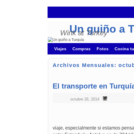
Un guiño a 
Wink at Turkey
Ir al contenido principal
Ir al contenido secundario
Viajes
Compras
Fotos
Cocina t
Archivos Mensuales:
octu
El transporte en Turquí
octubre 26, 2014
viaje, especialmente si estamos pensa