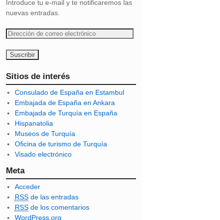
Introduce tu e-mail y te notificaremos las
nuevas entradas.
D
i
r
e
c
Sitios de interés
c
Consulado de España en Estambul
i
Embajada de España en Ankara
ó
Embajada de Turquía en España
n
Hispanatolia
d
Museos de Turquía
e
Oficina de turismo de Turquía
c
Visado electrónico
o
r
Meta
r
Acceder
e
RSS
de las entradas
o
RSS
de los comentarios
e
WordPress.org
l