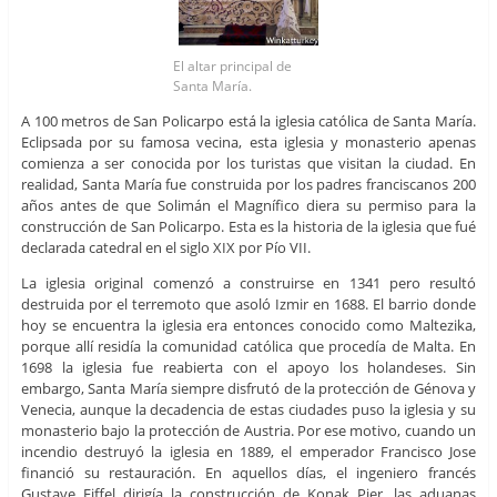
El altar principal de
Santa María.
A 100 metros de San Policarpo está la iglesia católica de Santa María.
Eclipsada por su famosa vecina, esta iglesia y monasterio apenas
comienza a ser conocida por los turistas que visitan la ciudad. En
realidad, Santa María fue construida por los padres franciscanos 200
años antes de que Solimán el Magnífico diera su permiso para la
construcción de San Policarpo. Esta es la historia de la iglesia que fué
declarada catedral en el siglo XIX por Pío VII.
La iglesia original comenzó a construirse en 1341 pero resultó
destruida por el terremoto que asoló Izmir en 1688. El barrio donde
hoy se encuentra la iglesia era entonces conocido como Maltezika,
porque allí residía la comunidad católica que procedía de Malta. En
1698 la iglesia fue reabierta con el apoyo los holandeses. Sin
embargo, Santa María siempre disfrutó de la protección de Génova y
Venecia, aunque la decadencia de estas ciudades puso la iglesia y su
monasterio bajo la protección de Austria. Por ese motivo, cuando un
incendio destruyó la iglesia en 1889, el emperador Francisco Jose
financió su restauración. En aquellos días, el ingeniero francés
Gustave Eiffel dirigía la construcción de Konak Pier, las aduanas