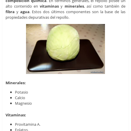
composición química
. En términos generales, el repollo posee un
alto contenido en
vitaminas
y
minerales
, así como también de
fibra
y
agua
. Estos dos últimos componentes son la base de las
propiedades depurativas del repollo.
Minerales:
Potasio
Calcio
Magnesio
Vitaminas:
Provitamina A.
Folatos.