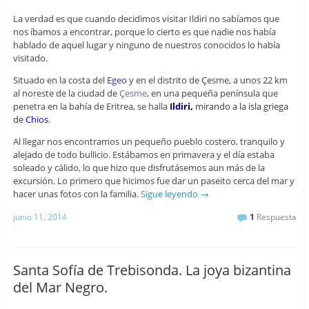
La verdad es que cuando decidimos visitar Ildiri no sabíamos que
nos íbamos a encontrar, porque lo cierto es que nadie nos había
hablado de aquel lugar y ninguno de nuestros conocidos lo había
visitado.
Situado en la costa del
Egeo
y en el distrito de Çesme, a unos 22 km
al noreste de la ciudad de
Çesme
, en una pequeña península que
penetra en la bahía de Eritrea, se halla
Ildiri,
mirando a la isla griega
de
Chios
.
Al llegar nos encontramos un pequeño pueblo costero, tranquilo y
alejado de todo bullicio. Estábamos en primavera y el día estaba
soleado y cálido, lo que hizo que disfrutásemos aun más de la
excursión. Lo primero que hicimos fue dar un paseito cerca del mar y
hacer unas fotos con la familia.
Sigue leyendo
→
junio 11, 2014
1
Respuesta
Santa Sofía de Trebisonda. La joya bizantina
del Mar Negro.