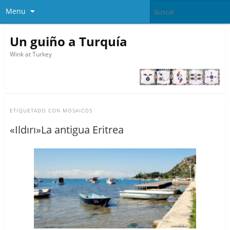
Menu
Un guiño a Turquía
Wink at Turkey
ETIQUETADO CON
MOSAICOS
«Ildırı»La antigua Eritrea