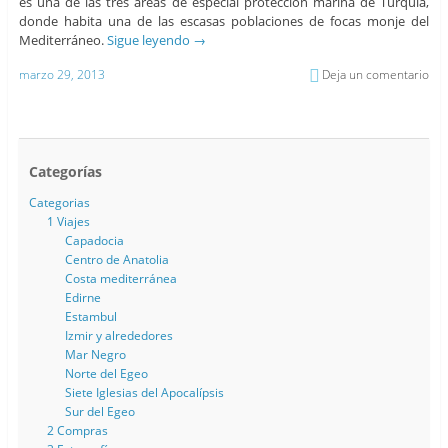
es una de las tres áreas de especial protección marina de Turquía,
donde habita una de las escasas poblaciones de focas monje del
Mediterráneo.
Sigue leyendo
→
marzo 29, 2013
Deja un comentario
Categorías
Categorias
1 Viajes
Capadocia
Centro de Anatolia
Costa mediterránea
Edirne
Estambul
Izmir y alrededores
Mar Negro
Norte del Egeo
Siete Iglesias del Apocalípsis
Sur del Egeo
2 Compras