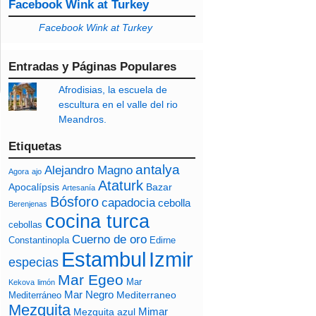
Facebook Wink at Turkey
Facebook Wink at Turkey
Entradas y Páginas Populares
Afrodisias, la escuela de
escultura en el valle del rio
Meandros.
Etiquetas
antalya
Alejandro Magno
Agora
ajo
Ataturk
Apocalípsis
Bazar
Artesanía
Bósforo
capadocia
cebolla
Berenjenas
cocina turca
cebollas
Cuerno de oro
Constantinopla
Edirne
Izmir
Estambul
especias
Mar Egeo
Mar
Kekova
limón
Mar Negro
Mediterraneo
Mediterráneo
Mezquita
Mimar
Mezquita azul