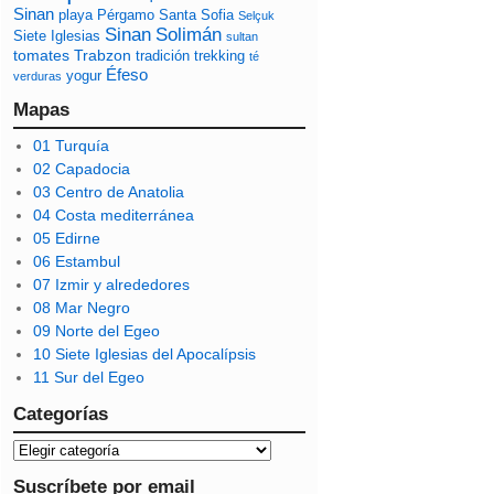
Sinan
playa
Pérgamo
Santa Sofia
Selçuk
Sinan
Solimán
Siete Iglesias
sultan
tomates
Trabzon
tradición
trekking
té
Éfeso
yogur
verduras
Mapas
01 Turquía
02 Capadocia
03 Centro de Anatolia
04 Costa mediterránea
05 Edirne
06 Estambul
07 Izmir y alrededores
08 Mar Negro
09 Norte del Egeo
10 Siete Iglesias del Apocalípsis
11 Sur del Egeo
Categorías
Suscríbete por email