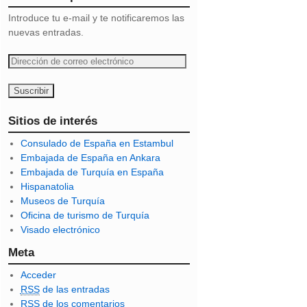
Introduce tu e-mail y te notificaremos las
nuevas entradas.
D
i
r
e
c
Sitios de interés
c
Consulado de España en Estambul
i
Embajada de España en Ankara
ó
Embajada de Turquía en España
n
Hispanatolia
d
Museos de Turquía
e
Oficina de turismo de Turquía
c
Visado electrónico
o
r
Meta
r
Acceder
e
RSS
de las entradas
o
RSS
de los comentarios
e