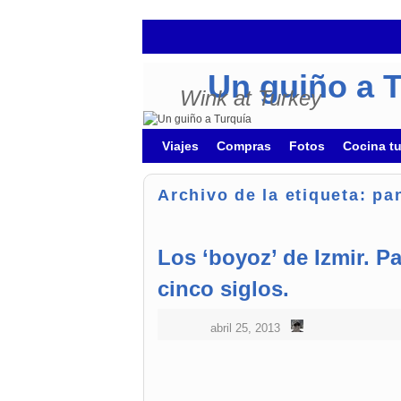
Un guiño a 
Wink at Turkey
Ir al contenido principal
Ir al contenido secundario
Viajes
Compras
Fotos
Cocina t
Archivo de la etiqueta:
pa
Los ‘boyoz’ de Izmir. P
cinco siglos.
abril 25, 2013