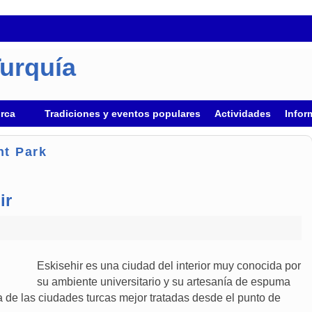
Turquía
urca
Tradiciones y eventos populares
Actividades
Infor
nt Park
ir
Eskisehir es una ciudad del interior muy conocida por
su ambiente universitario y su artesanía de espuma
a de las ciudades turcas mejor tratadas desde el punto de