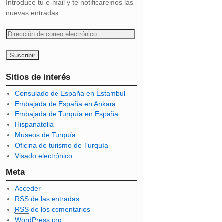
Introduce tu e-mail y te notificaremos las
nuevas entradas.
D
i
r
e
c
Sitios de interés
c
Consulado de España en Estambul
i
Embajada de España en Ankara
ó
Embajada de Turquía en España
n
Hispanatolia
d
Museos de Turquía
e
Oficina de turismo de Turquía
c
Visado electrónico
o
r
Meta
r
Acceder
e
RSS
de las entradas
o
RSS
de los comentarios
e
WordPress.org
l