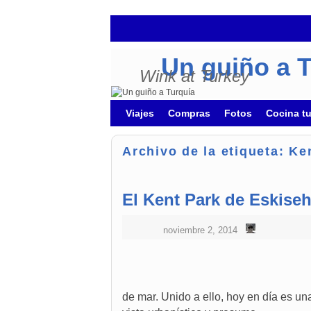
Un guiño a 
Wink at Turkey
Ir al contenido principal
Ir al contenido secundario
Viajes
Compras
Fotos
Cocina t
Archivo de la etiqueta:
Ke
El Kent Park de Eskiseh
noviembre 2, 2014
de mar. Unido a ello, hoy en día es un