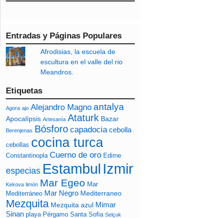
Entradas y Páginas Populares
Afrodisias, la escuela de
escultura en el valle del rio
Meandros.
Etiquetas
antalya
Alejandro Magno
Agora
ajo
Ataturk
Apocalípsis
Bazar
Artesanía
Bósforo
capadocia
cebolla
Berenjenas
cocina turca
cebollas
Cuerno de oro
Constantinopla
Edirne
Izmir
Estambul
especias
Mar Egeo
Mar
Kekova
limón
Mar Negro
Mediterraneo
Mediterráneo
Mezquita
Mimar
Mezquita azul
Sinan
playa
Pérgamo
Santa Sofia
Selçuk