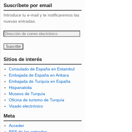
Suscríbete por email
Introduce tu e-mail y te notificaremos las
nuevas entradas.
D
i
r
e
c
Sitios de interés
c
Consulado de España en Estambul
i
Embajada de España en Ankara
ó
Embajada de Turquía en España
n
Hispanatolia
d
Museos de Turquía
e
Oficina de turismo de Turquía
c
Visado electrónico
o
r
Meta
r
Acceder
e
RSS
de las entradas