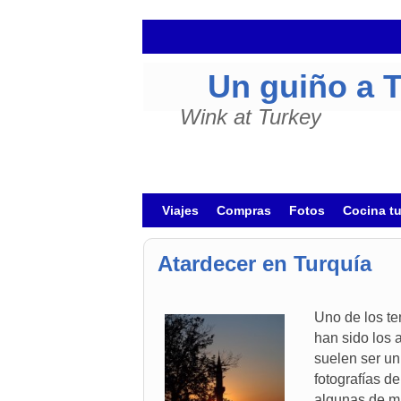
Un guiño a 
Wink at Turkey
Ir al contenido principal
Ir al contenido secundario
Viajes
Compras
Fotos
Cocina t
Atardecer en Turquía
Uno de los te
han sido los 
suelen ser un
fotografías de
algunas de mi