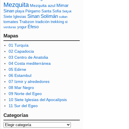
Mezquita
Mimar
Mezquita azul
Sinan
playa
Pérgamo
Santa Sofia
Selçuk
Sinan
Solimán
Siete Iglesias
sultan
tomates
Trabzon
tradición
trekking
té
Éfeso
yogur
verduras
Mapas
01 Turquía
02 Capadocia
03 Centro de Anatolia
04 Costa mediterránea
05 Edirne
06 Estambul
07 Izmir y alrededores
08 Mar Negro
09 Norte del Egeo
10 Siete Iglesias del Apocalípsis
11 Sur del Egeo
Categorías