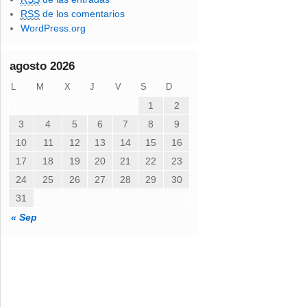
o
RSS
de los comentarios
e
WordPress.org
l
e
c
agosto 2026
t
L
M
X
J
V
S
D
r
ó
1
2
n
3
4
5
6
7
8
9
i
10
11
12
13
14
15
16
c
o
17
18
19
20
21
22
23
24
25
26
27
28
29
30
31
« Sep