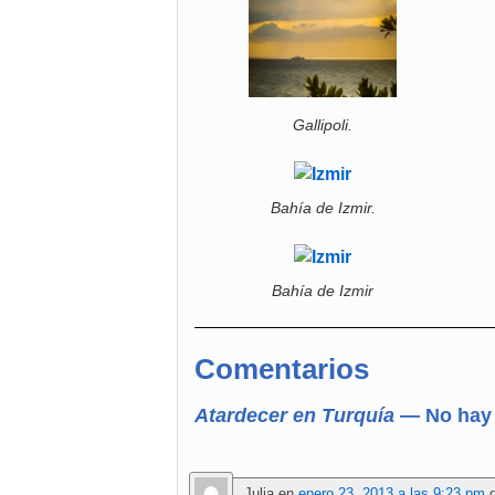
Gallipoli.
Bahía de Izmir.
Bahía de Izmir
Comentarios
Atardecer en Turquía
— No hay 
Julia
en
enero 23, 2013 a las 9:23 pm
d