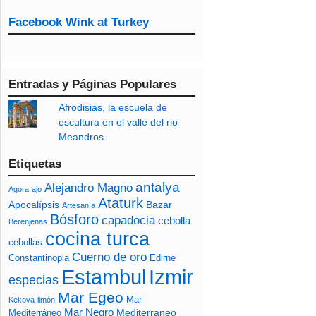
Facebook Wink at Turkey
Entradas y Páginas Populares
Afrodisias, la escuela de
escultura en el valle del rio
Meandros.
Etiquetas
antalya
Alejandro Magno
Agora
ajo
Ataturk
Apocalípsis
Bazar
Artesanía
Bósforo
capadocia
cebolla
Berenjenas
cocina turca
cebollas
Cuerno de oro
Constantinopla
Edirne
Izmir
Estambul
especias
Mar Egeo
Mar
Kekova
limón
Mar Negro
Mediterraneo
Mediterráneo