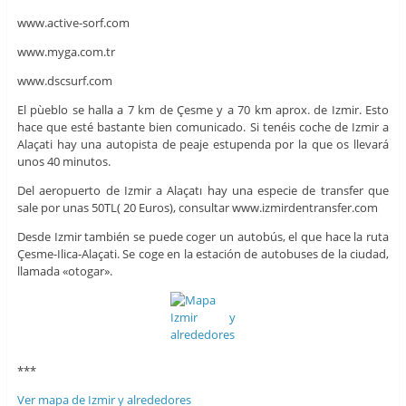
www.active-sorf.com
www.myga.com.tr
www.dscsurf.com
El pùeblo se halla a 7 km de Çesme y a 70 km aprox. de Izmir. Esto
hace que esté bastante bien comunicado. Si tenéis coche de Izmir a
Alaçati hay una autopista de peaje estupenda por la que os llevará
unos 40 minutos.
Del aeropuerto de Izmir a Alaçatı hay una especie de transfer que
sale por unas 50TL( 20 Euros), consultar www.izmirdentransfer.com
Desde Izmir también se puede coger un autobús, el que hace la ruta
Çesme-Ilica-Alaçati. Se coge en la estación de autobuses de la ciudad,
llamada «otogar».
***
Ver mapa de Izmir y alrededores