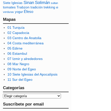
Sinan
Solimán
Siete Iglesias
sultan
tomates
Trabzon
tradición
trekking
té
Éfeso
yogur
verduras
Mapas
01 Turquía
02 Capadocia
03 Centro de Anatolia
04 Costa mediterránea
05 Edirne
06 Estambul
07 Izmir y alrededores
08 Mar Negro
09 Norte del Egeo
10 Siete Iglesias del Apocalípsis
11 Sur del Egeo
Categorías
Suscríbete por email