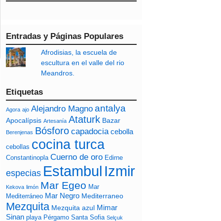
Entradas y Páginas Populares
Afrodisias, la escuela de
escultura en el valle del rio
Meandros.
Etiquetas
antalya
Alejandro Magno
Agora
ajo
Ataturk
Apocalípsis
Bazar
Artesanía
Bósforo
capadocia
cebolla
Berenjenas
cocina turca
cebollas
Cuerno de oro
Constantinopla
Edirne
Izmir
Estambul
especias
Mar Egeo
Mar
Kekova
limón
Mar Negro
Mediterraneo
Mediterráneo
Mezquita
Mimar
Mezquita azul
Sinan
playa
Pérgamo
Santa Sofia
Selçuk