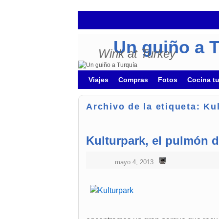
Un guiño a 
Wink at Turkey
Ir al contenido principal
Ir al contenido secundario
Viajes
Compras
Fotos
Cocina t
Archivo de la etiqueta:
Ku
Kulturpark, el pulmón d
mayo 4, 2013