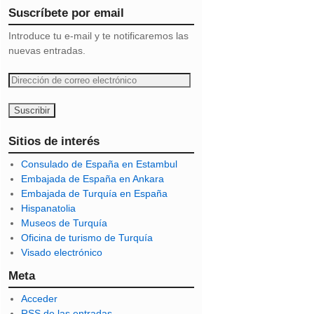
Suscríbete por email
Introduce tu e-mail y te notificaremos las
nuevas entradas.
D
i
r
e
c
Sitios de interés
c
Consulado de España en Estambul
i
Embajada de España en Ankara
ó
Embajada de Turquía en España
n
Hispanatolia
d
Museos de Turquía
e
Oficina de turismo de Turquía
c
Visado electrónico
o
r
Meta
r
Acceder
e
RSS
de las entradas