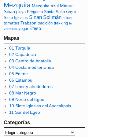
Mezquita
Mimar
Mezquita azul
Sinan
playa
Pérgamo
Santa Sofia
Selçuk
Sinan
Solimán
Siete Iglesias
sultan
tomates
Trabzon
tradición
trekking
té
Éfeso
yogur
verduras
Mapas
01 Turquía
02 Capadocia
03 Centro de Anatolia
04 Costa mediterránea
05 Edirne
06 Estambul
07 Izmir y alrededores
08 Mar Negro
09 Norte del Egeo
10 Siete Iglesias del Apocalípsis
11 Sur del Egeo
Categorías