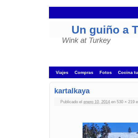
Un guiño a 
Wink at Turkey
Ir al contenido principal
Ir al contenido secundario
Viajes
Compras
Fotos
Cocina t
kartalkaya
Publicado el
enero 10, 2014
en
530 × 219
e