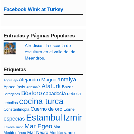
Facebook Wink at Turkey
Entradas y Páginas Populares
Afrodisias, la escuela de
escultura en el valle del rio
Meandros.
Etiquetas
antalya
Alejandro Magno
Agora
ajo
Ataturk
Apocalípsis
Bazar
Artesanía
Bósforo
capadocia
cebolla
Berenjenas
cocina turca
cebollas
Cuerno de oro
Constantinopla
Edirne
Izmir
Estambul
especias
Mar Egeo
Mar
Kekova
limón
Mar Negro
Mediterraneo
Mediterráneo